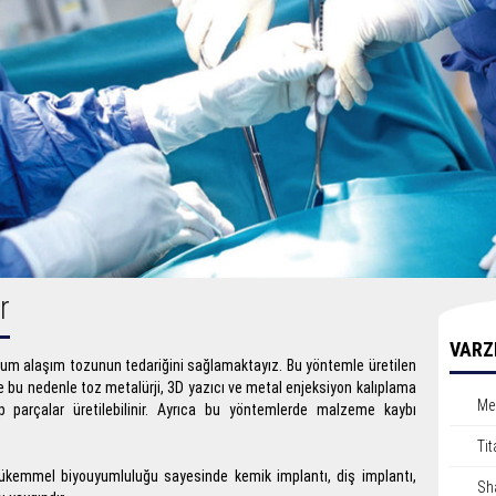
r
VARZ
yum alaşım tozunun tedariğini sağlamaktayız. Bu yöntemle üretilen
 ve bu nedenle toz metalürji, 3D yazıcı ve metal enjeksiyon kalıplama
Me
p parçalar üretilebilinir. Ayrıca bu yöntemlerde malzeme kaybı
Ti
ükemmel biyouyumluluğu sayesinde kemik implantı, diş implantı,
Sh