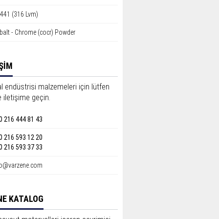
4441 (316 Lvm)
balt - Chrome (cocr) Powder
İŞİM
l endüstrisi malzemeleri için lütfen
 iletişime geçin.
0 216 444 81 43
0 216 593 12 20
0 216 593 37 33
fo@varzene.com
NE KATALOG