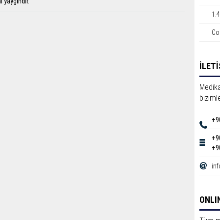
ı yaygındır.
1.
Co
İLET
Medika
bizimle
+9
+9
+9
in
ONLI